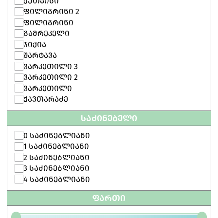
ᲥᲣᲗᲐᲘᲡᲘ
ᲤᲘᲚᲘᲒᲠᲘᲜᲘ 2
ᲤᲘᲚᲘᲒᲠᲘᲜᲘ
ᲒᲐᲛᲠᲔᲙᲔᲚᲘ
ᲯᲘᲥᲘᲐ
ᲨᲐᲠᲢᲐᲕᲐ
ᲕᲐᲠᲙᲔᲗᲘᲚᲘ 3
ᲕᲐᲠᲙᲔᲗᲘᲚᲘ 2
ᲕᲐᲠᲙᲔᲗᲘᲚᲘ
ᲥᲐᲕᲗᲐᲠᲐᲫᲔ
ᲡᲐᲫᲘᲜᲔᲑᲔᲚᲘ
0 ᲡᲐᲫᲘᲜᲔᲑᲚᲘᲐᲜᲘ
1 ᲡᲐᲫᲘᲜᲔᲑᲚᲘᲐᲜᲘ
2 ᲡᲐᲫᲘᲜᲔᲑᲚᲘᲐᲜᲘ
3 ᲡᲐᲫᲘᲜᲔᲑᲚᲘᲐᲜᲘ
4 ᲡᲐᲫᲘᲜᲔᲑᲚᲘᲐᲜᲘ
ᲤᲐᲠᲗᲘ