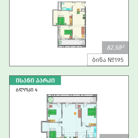
82.5Მ²
ბინა №195
ᲘᲡᲐᲜᲘ ᲞᲐᲠᲙᲘ
ᲑᲚᲝᲙᲘ 4