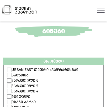
ᲑᲘᲜᲔᲑᲘ
ᲞᲠᲝᲔᲥᲢᲘ
URBAN EAST ᲗᲔᲗᲠᲘ ᲙᲕᲐᲓᲠᲐᲢᲘᲡᲒᲐᲜ
ᲡᲐᲜᲖᲝᲜᲐ
ᲕᲐᲠᲙᲔᲗᲘᲚᲘ 6
ᲕᲐᲠᲙᲔᲗᲘᲚᲘ 5
ᲕᲐᲠᲙᲔᲗᲘᲚᲘ 4
ᲛᲘᲜᲓᲔᲚᲘ
ᲘᲡᲐᲜᲘ ᲞᲐᲠᲙᲘ