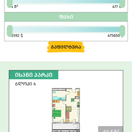
34
მ²
477
მ²
ᲤᲐᲡᲘ
40592
$
475650
$
ᲒᲐᲤᲘᲚᲢᲕᲠᲐ
ᲘᲡᲐᲜᲘ ᲞᲐᲠᲙᲘ
ᲑᲚᲝᲙᲘ 4