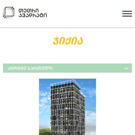
ᲯᲘᲥᲘᲐ
ᲐᲘᲠᲩᲘᲔ ᲡᲐᲠᲗᲣᲚᲘ