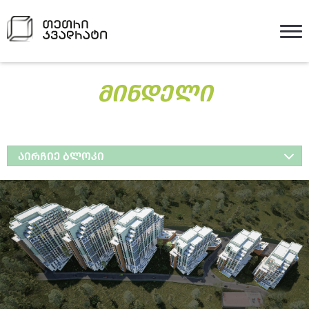
ᲛᲘᲜᲓᲔᲚᲘ
ᲐᲘᲠᲩᲘᲔ ᲑᲚᲝᲙᲘ