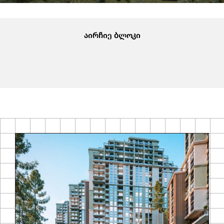
აირჩიე ბლოკი