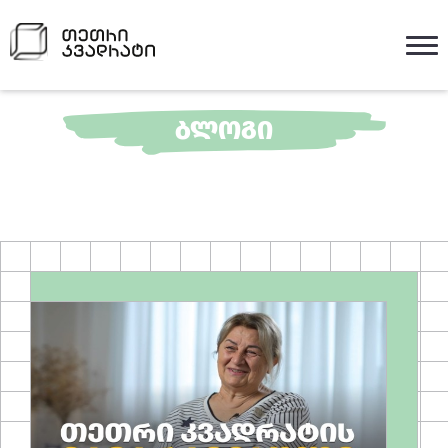
ᲑᲚᲝᲒᲘ