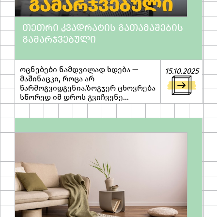
ᲗᲔᲗᲠᲘ ᲙᲕᲐᲓᲠᲐᲢᲘᲡ ᲒᲐᲗᲐᲛᲐᲨᲔᲑᲘᲡ
ᲒᲐᲛᲐᲠᲯᲕᲔᲑᲣᲚᲘ
ოცნებები ნამდვილად ხდება —
15.10.2025
მაშინაცკი, როცა არ
წარმოგვიდგენია.ზოგჯერ ცხოვრება
სწორედ იმ დროს გვიჩვენე...