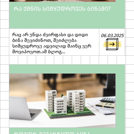
ᲠᲐ ᲥᲛᲜᲘᲡ ᲡᲘᲛᲧᲣᲓᲠᲝᲕᲔᲡ ᲑᲘᲜᲐᲨᲘ?
რაც არ უნდა ძვირფასი და დიდი
06.03.2025
ბინა შევიძინოთ, შეიძლება
სიმყუდროვე ადვილად მაინც ვერ
მოვიპოვოთ.ამ ბლოგ...