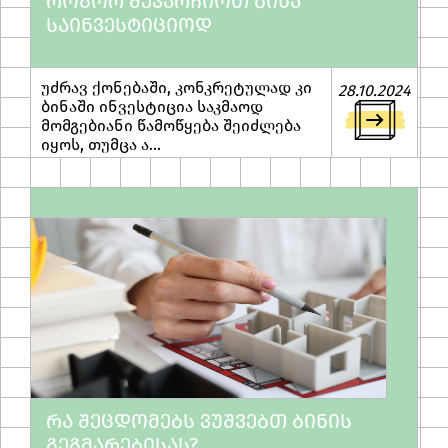
ᲠᲝᲒᲝᲠ ᲨᲔᲕᲐᲠᲩᲘᲝᲗ ᲑᲘᲜᲐ
ᲡᲐᲘᲜᲕᲔᲡᲢᲘᲪᲘᲝᲓ
უძრავ ქონებაში, კონკრეტულად კი
28.10.2024
ბინაში ინვესტიცია საკმაოდ
მომგებიანი წამოწყება შეიძლება
იყოს, თუმცა ა...
ᲠᲐ ᲨᲔᲪᲓᲝᲛᲔᲑᲡ ᲕᲣᲨᲕᲔᲑᲗ ᲑᲘᲜᲘᲡ
ᲒᲔᲒᲛᲐᲠᲔᲑᲘᲡᲐᲡ?