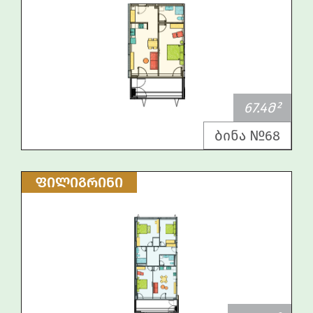
67.4Მ²
ბინა №68
ᲤᲘᲚᲘᲒᲠᲘᲜᲘ