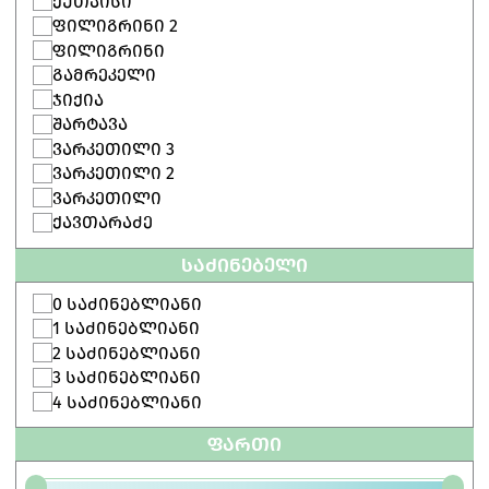
ᲥᲣᲗᲐᲘᲡᲘ
ᲤᲘᲚᲘᲒᲠᲘᲜᲘ 2
ᲤᲘᲚᲘᲒᲠᲘᲜᲘ
ᲒᲐᲛᲠᲔᲙᲔᲚᲘ
ᲯᲘᲥᲘᲐ
ᲨᲐᲠᲢᲐᲕᲐ
ᲕᲐᲠᲙᲔᲗᲘᲚᲘ 3
ᲕᲐᲠᲙᲔᲗᲘᲚᲘ 2
ᲕᲐᲠᲙᲔᲗᲘᲚᲘ
ᲥᲐᲕᲗᲐᲠᲐᲫᲔ
ᲡᲐᲫᲘᲜᲔᲑᲔᲚᲘ
0 ᲡᲐᲫᲘᲜᲔᲑᲚᲘᲐᲜᲘ
1 ᲡᲐᲫᲘᲜᲔᲑᲚᲘᲐᲜᲘ
2 ᲡᲐᲫᲘᲜᲔᲑᲚᲘᲐᲜᲘ
3 ᲡᲐᲫᲘᲜᲔᲑᲚᲘᲐᲜᲘ
4 ᲡᲐᲫᲘᲜᲔᲑᲚᲘᲐᲜᲘ
ᲤᲐᲠᲗᲘ