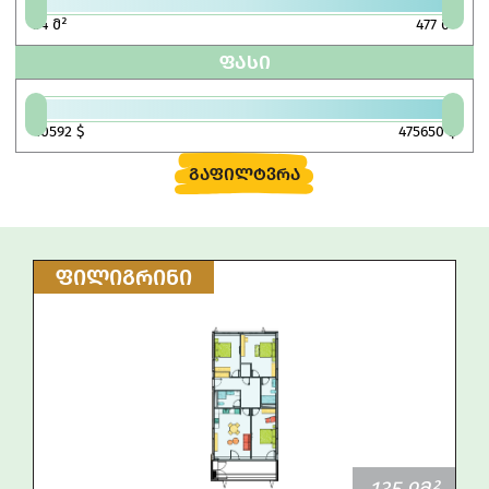
34
მ²
477
მ²
ᲤᲐᲡᲘ
40592
$
475650
$
ᲒᲐᲤᲘᲚᲢᲕᲠᲐ
ᲤᲘᲚᲘᲒᲠᲘᲜᲘ