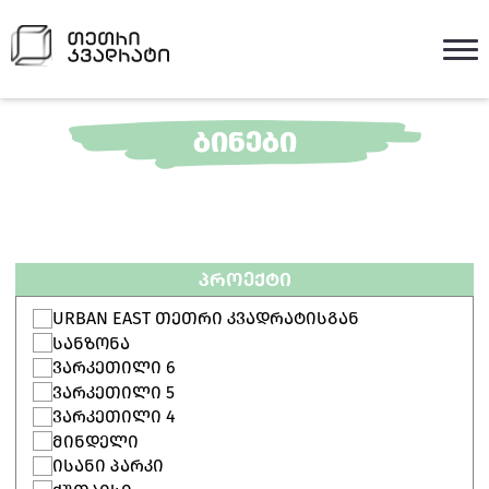
ᲑᲘᲜᲔᲑᲘ
ᲞᲠᲝᲔᲥᲢᲘ
URBAN EAST ᲗᲔᲗᲠᲘ ᲙᲕᲐᲓᲠᲐᲢᲘᲡᲒᲐᲜ
ᲡᲐᲜᲖᲝᲜᲐ
ᲕᲐᲠᲙᲔᲗᲘᲚᲘ 6
ᲕᲐᲠᲙᲔᲗᲘᲚᲘ 5
ᲕᲐᲠᲙᲔᲗᲘᲚᲘ 4
ᲛᲘᲜᲓᲔᲚᲘ
ᲘᲡᲐᲜᲘ ᲞᲐᲠᲙᲘ