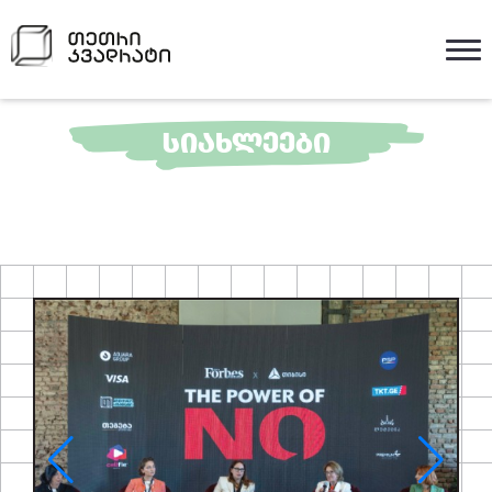
ᲡᲘᲐᲮᲚᲔᲔᲑᲘ