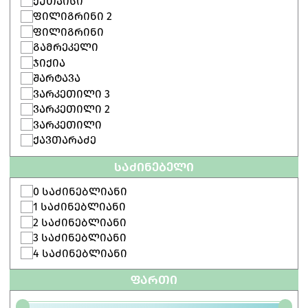
ᲥᲣᲗᲐᲘᲡᲘ
ᲤᲘᲚᲘᲒᲠᲘᲜᲘ 2
ᲤᲘᲚᲘᲒᲠᲘᲜᲘ
ᲒᲐᲛᲠᲔᲙᲔᲚᲘ
ᲯᲘᲥᲘᲐ
ᲨᲐᲠᲢᲐᲕᲐ
ᲕᲐᲠᲙᲔᲗᲘᲚᲘ 3
ᲕᲐᲠᲙᲔᲗᲘᲚᲘ 2
ᲕᲐᲠᲙᲔᲗᲘᲚᲘ
ᲥᲐᲕᲗᲐᲠᲐᲫᲔ
ᲡᲐᲫᲘᲜᲔᲑᲔᲚᲘ
0 ᲡᲐᲫᲘᲜᲔᲑᲚᲘᲐᲜᲘ
1 ᲡᲐᲫᲘᲜᲔᲑᲚᲘᲐᲜᲘ
2 ᲡᲐᲫᲘᲜᲔᲑᲚᲘᲐᲜᲘ
3 ᲡᲐᲫᲘᲜᲔᲑᲚᲘᲐᲜᲘ
4 ᲡᲐᲫᲘᲜᲔᲑᲚᲘᲐᲜᲘ
ᲤᲐᲠᲗᲘ