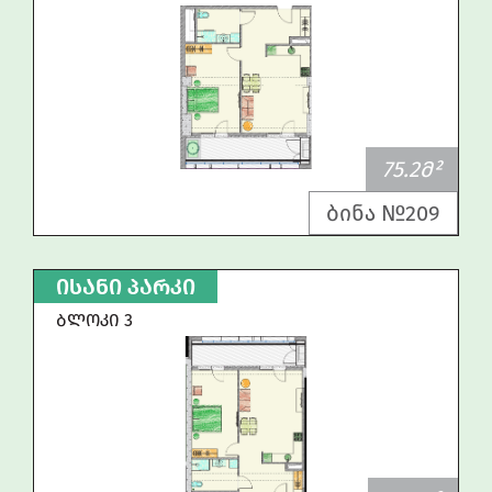
75.2Მ²
ბინა №209
ᲘᲡᲐᲜᲘ ᲞᲐᲠᲙᲘ
ᲑᲚᲝᲙᲘ 3