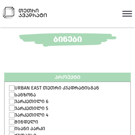
ᲑᲘᲜᲔᲑᲘ
ᲞᲠᲝᲔᲥᲢᲘ
URBAN EAST ᲗᲔᲗᲠᲘ ᲙᲕᲐᲓᲠᲐᲢᲘᲡᲒᲐᲜ
ᲡᲐᲜᲖᲝᲜᲐ
ᲕᲐᲠᲙᲔᲗᲘᲚᲘ 6
ᲕᲐᲠᲙᲔᲗᲘᲚᲘ 5
ᲕᲐᲠᲙᲔᲗᲘᲚᲘ 4
ᲛᲘᲜᲓᲔᲚᲘ
ᲘᲡᲐᲜᲘ ᲞᲐᲠᲙᲘ