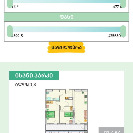
34
მ²
477
მ²
ᲤᲐᲡᲘ
40592
$
475650
$
ᲒᲐᲤᲘᲚᲢᲕᲠᲐ
ᲘᲡᲐᲜᲘ ᲞᲐᲠᲙᲘ
ᲑᲚᲝᲙᲘ 3