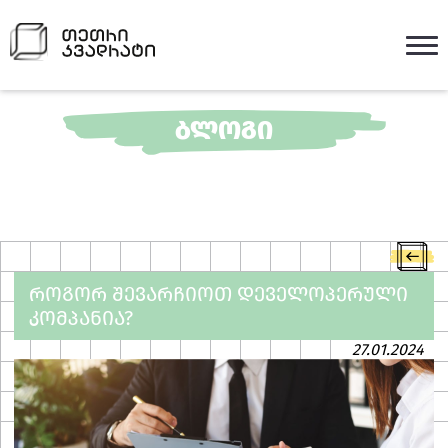
ᲑᲚᲝᲒᲘ
ᲠᲝᲒᲝᲠ ᲨᲔᲕᲐᲠᲩᲘᲝᲗ ᲓᲔᲕᲔᲚᲝᲞᲔᲠᲣᲚᲘ
ᲙᲝᲛᲞᲐᲜᲘᲐ?
27.01.2024