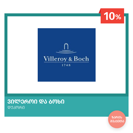
10
%
ᲕᲘᲚᲔᲠᲝᲘ ᲓᲐ ᲑᲝᲮᲘ
ᲓᲔᲙᲝᲠᲘ
ᲖᲐᲠᲘᲡ
ᲨᲔᲙᲕᲔᲗᲐ