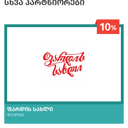
ᲡᲮᲕᲐ ᲞᲐᲠᲢᲜᲘᲝᲠᲔᲑᲘ
10
%
ᲤᲐᲠᲓᲘᲡ ᲡᲐᲮᲚᲘ
ᲓᲔᲙᲝᲠᲘ